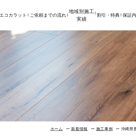
地域別施工
エコカラット
ご依頼までの流れ
割引・特典
保証
実績
ホーム
新着情報
施工事例
沖縄県