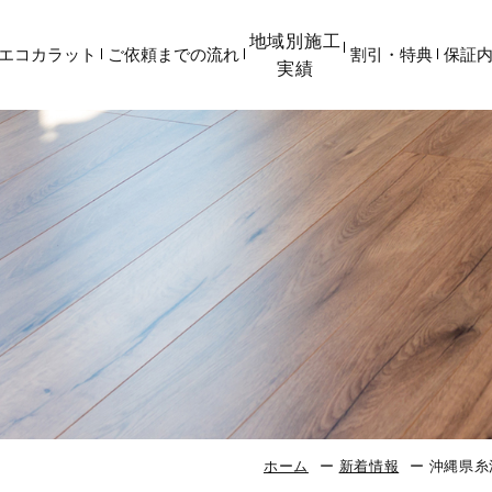
地域別施工
エコカラット
ご依頼までの流れ
割引・特典
保証
実績
ホーム
新着情報
沖縄県糸