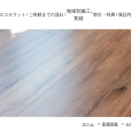
地域別施工
エコカラット
ご依頼までの流れ
割引・特典
保証
実績
ホーム
新着情報
お